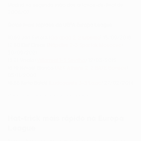
Madrid na segunda mão dos oitavos-de-final de
2006/07.
Golos mais rápidos da UEFA Europa League
10,69 Jan Sýkora (
Qarabağ 2-2
Liberec
) 15/09/2016
12,60 Eljif Elmas (
Nápoles
2-3 Spartak Moscovo
)
30/09/2021
13,21 Vitolo (
Villarreal 1-3 Sevilha
) 12/03/2015
15,19 Ismael Blanco (
AEK Athens 2-2 BATE Borisov
)
05/11/2009
16,88 Keita Baldé (
Ludogorets 3-3 Lazio
) 27/02/2014
Golos mais rápidos na Europa League
Hat-trick mais rápido na Europa
League