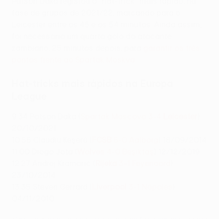
Patson Daka registou o "hat-trick" mais rápido, na
fase de grupos de 2021/22, marcando para o
Leicester entre os 45 e os 54 minutos. Ainda assim,
foi necessário um quarto golo do atacante
zambiano, 25 minutos depois, para
garantir os três
pontos frente ao Spartak Moskva
.
Hat-tricks mais rápidos na Europa
League
9:34 Patson Daka (
Spartak Moscovo 3-4
Leicester
)
20/10/2021
10:56 Claudiu Keşerü (
FCSB
6-0 Aalborg
) 18/09/2014
11:00 Diogo Jota (
Wolves
4-0 Beşiktaş
) 12/12/2019
12:27 Andrej Kramarić (
Rijeka
3-1 Feyenoord
)
23/10/2014
13:35 Steven Gerrard (
Liverpool
3-1 Nápoles
)
04/11/2010
Veja Daka apontar o hat-trick mais rápido na Europa League