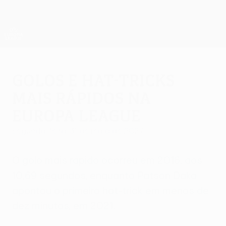
Saltar
para
o
App oficial da UEFA Europa League
Obtenha
conteúdo
Resultados em directo e estatísticas
principal
UEFA Europa League
Golos e hat-tricks
mais rápidos na
Europa League
segunda-feira, 31 de maio de 2027
O golo mais rápido ocorreu em 2016, aos
10,69 segundos, enquanto Patson Daka
apontou o primeiro hat-trick em menos de
dez minutos, em 2021.