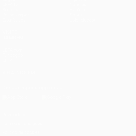
UEFA.tv
Notícias
Sorteios
História
Passatempos
Sobre
Estatísticas
Loja (clubes)
VISITE
TAMBÉM
UEFA.com
Fundação
UEFA
SIGA-NOS EM
Descarregue a app oficial
Privacidade
Termos e condições
Política de cookies