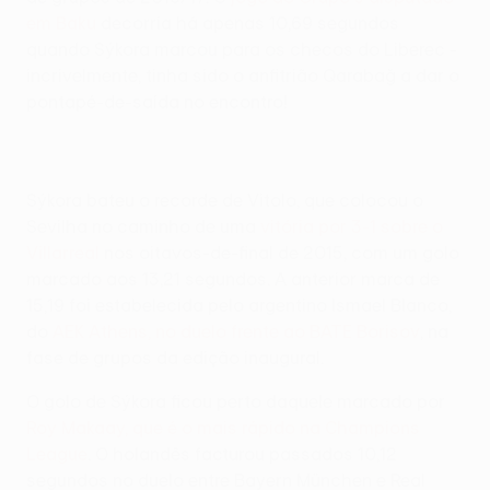
em Baku
decorria há apenas 10,69 segundos
quando Sýkora marcou para os checos do Liberec -
incrivelmente, tinha sido o anfitrião
Qarabağ
a dar o
pontapé-de-saída no encontro!
Sýkora bateu o recorde de Vitolo, que colocou o
Sevilha no caminho de uma
vitória por 3-1 sobre o
Villarreal
nos oitavos-de-final de 2015, com um golo
marcado aos 13,21 segundos. A anterior marca de
15,19 foi estabelecida pelo argentino Ismael Blanco,
do
AEK Athens, no duelo frente ao BATE Borisov
, na
fase de grupos da edição inaugural.
O golo de Sýkora ficou perto daquele marcado por
Roy Makaay, que é o mais rápido na Champions
League
. O holandês facturou passados 10,12
segundos no duelo entre Bayern München e Real