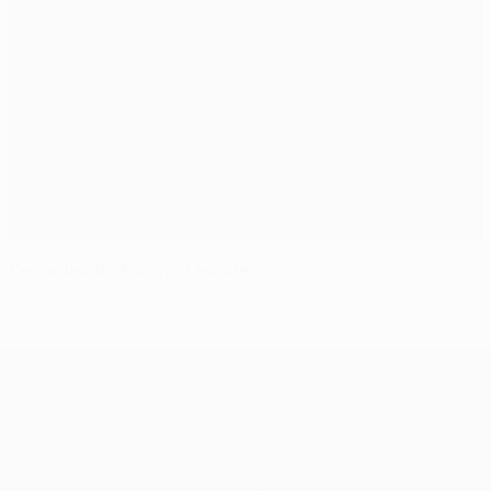
Recordes da Europa League
UEFA Europa League
Jogos
Equipas