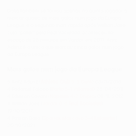
Daka também se tornou apenas no quinto jogador a
marcar quatro ou mais golos num jogo da Europa
League, e o segundo mais rápido após Willian José,
cujo "poker" pela Real Sociedad aconteceu no
espaço de 26 minutos em Vardar, em 2017. Aritz
Aduriz é o único que marcou cinco golos num jogo
da Europa League.
Mais golos num jogo da Europa League
5 Aritz Aduriz (
Athletic Club
5-3 Genk
) 03/11/2016
4 Radamel Falcao (
Porto
5-1 Villarreal
) 28/04/2011
4 Edinson Cavani (
Nápoles
4-2 Dnipro
) 08/11/2012
4 Willian José (
Vardar 0-6
Real Sociedad
)
19/10/2017
4 Patson Daka (
Spartak Moscovo 3-4
Leicester
)
20/10/2021