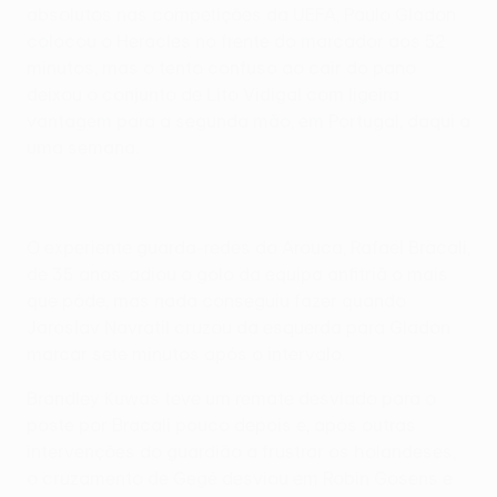
absolutos nas competições da UEFA, Paulo Gladon
colocou o Heracles no frente do marcador aos 52
minutos, mas o tento confuso ao cair do pano
deixou o conjunto de Lito Vidigal com ligeira
vantagem para a segunda mão, em Portugal, daqui a
uma semana.
O experiente guarda-redes do Arouca, Rafael Bracali,
de 35 anos, adiou o golo da equipa anfitriã o mais
que pôde, mas nada conseguiu fazer quando
Jaroslav Navratil cruzou da esquerda para Gladon
marcar sete minutos após o intervalo.
Brandley Kuwas teve um remate desviado para o
poste por Bracali pouco depois e, após outras
intervenções do guardião a frustrar os holandeses,
o cruzamento de Gegé desviou em Robin Gosens e