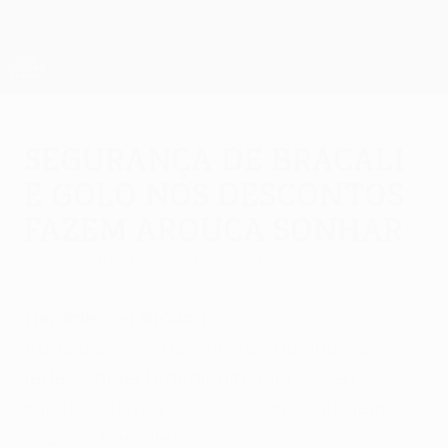
Saltar
para
o
App oficial da UEFA Europa League
Obtenha
conteúdo
Resultados em directo e estatísticas
principal
UEFA Europa League
Segurança de Bracali
e golo nos descontos
fazem Arouca sonhar
quinta-feira, 28 de julho de 2016
Heracles 1-1 Arouca
Após a excelente exibição do guarda-
redes Rafael Bracali, um golo aos 91
minutos deixou o Arouca em vantagem
sobre o Heracles.