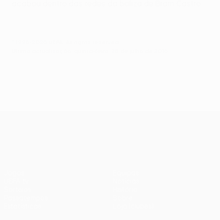
acabou dentro das redes da baliza de Bram Castro.
© 1998-2026 UEFA. All rights reserved.
Última actualização: quinta-feira, 28 de julho de 2016
UEFA Europa League
Jogos
Equipas
UEFA.tv
Notícias
Sorteios
História
Passatempos
Sobre
Estatísticas
Loja (clubes)