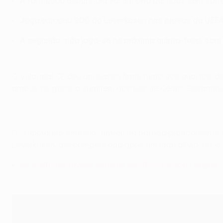
A formação espanhola vai em oito partidas sem sofr
Jogo europeu 200 do Leverkusen nas provas da UEFA 
A segunda mão joga-se na próxima quinta-feira, com o
O Villarreal CF deu um passo firme rumo aos quartos-de
ambos os golos a surgirem dos pés de Cédric Bakambu
O “submarino amarelo” entrou na partida praticamente 
Leverkusen, descompensada após um mau alívio, fez o 1-
As melhores jovens estrelas da UEFA Europa League