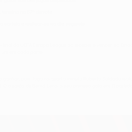
er golos nos dez jogos disputados
termina na 67ª derrota
 sorteio a realizar-se no dia seguinte
-final da UEFA Europa League ao receber e vencer, no Estad
, um em cada parte.
a ganhar, pois, logo no quarto minuto Roberto Soldado iso
0 à saída de Bernd Leno, o seu primeiro golo em 11 partida