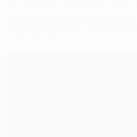
toda a partida surgiu no minuto 24, quando Javier Hern
Com o andar do relógio a pressão alemã foi baixando de
Samuel Castillejo que chegou à linha e centrou ao pri
para canto por instinto.