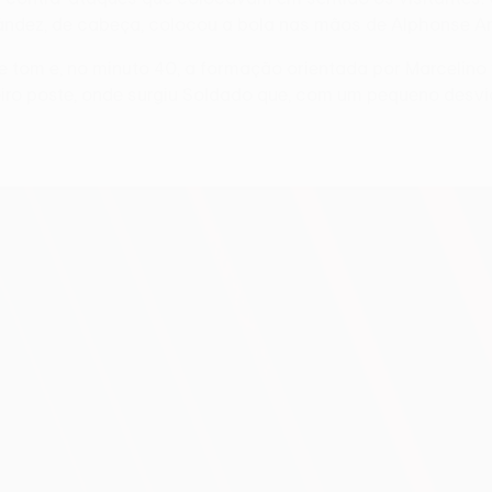
ández, de cabeça, colocou a bola nas mãos de Alphonse Aréo
 tom e, no minuto 40, a formação orientada por Marcelino 
meiro poste, onde surgiu Soldado que, com um pequeno desv