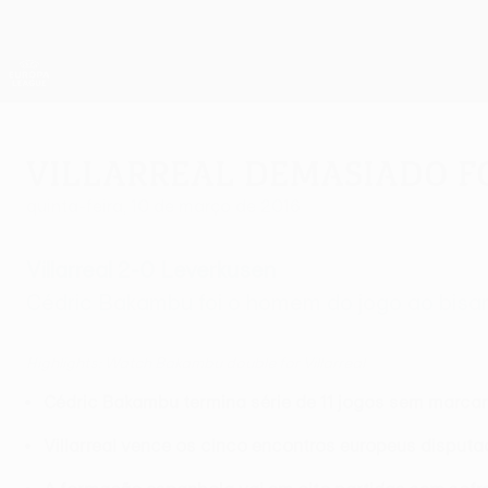
Saltar
para
o
App oficial da UEFA Europa League
conteúdo
Resultados em directo e estatísticas
principal
UEFA Europa League
Villarreal demasiado f
quinta-feira, 10 de março de 2016
Villarreal 2-0 Leverkusen
Cédric Bakambu foi o homem do jogo ao bisar e
Highlights: Watch Bakambu double for Villarreal
Cédric Bakambu termina série de 11 jogos sem marcar
Villarreal vence os cinco encontros europeus disput