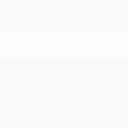
Fase de grupos chega ao fim
UEFA Europa League
Jogos
Equipas
UEFA.tv
Notícias
Sorteios
História
Passatempos
Sobre
Estatísticas
Loja (clubes)
VISITE