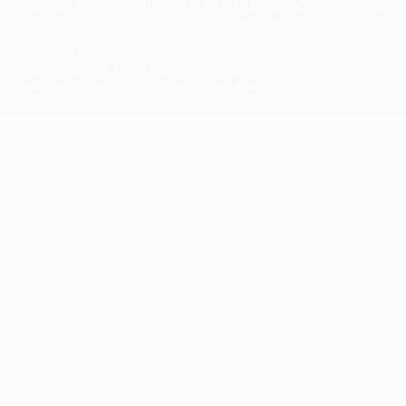
A palavra UEFA, o logótipo da UEFA e todas as marcas relativas
às competições da UEFA estão protegidas por marcas registadas
e/ou direitos de autor da UEFA. As referidas marcas registadas
não podem ser utilizadas para qualquer fim comercial. A
utilização do UEFA.com implica o seu acordo com os Termos e
Condições, e com a Política de Privacidade.