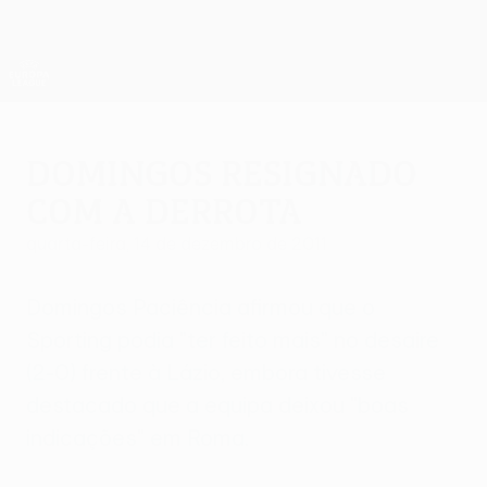
Saltar
para
o
App oficial da UEFA Europa League
Obtenha
conteúdo
Resultados em directo e estatísticas
principal
UEFA Europa League
Domingos resignado
com a derrota
quarta-feira, 14 de dezembro de 2011
Domingos Paciência afirmou que o
Sporting podia "ter feito mais" no desaire
(2-0) frente à Lázio, embora tivesse
destacado que a equipa deixou "boas
indicações" em Roma.