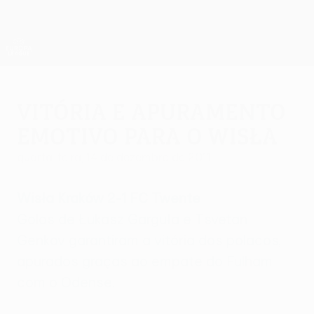
Saltar
para
o
App oficial da UEFA Europa League
Obtenha
conteúdo
Resultados em directo e estatísticas
principal
UEFA Europa League
Vitória e apuramento
emotivo para o Wisła
quarta-feira, 14 de dezembro de 2011
Wisła Kraków 2-1 FC Twente
Golos de Łukasz Garguła e Tsvetan
Genkov garantiram a vitória dos polacos,
apurados graças ao empate do Fulham
com o Odense.