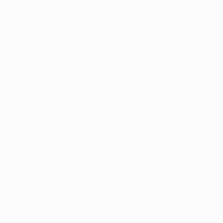
Marsman pregado ao solo, a ver a bola a entrar
junto ao seu poste mais próximo. Porém, dois golos
de rajada do Fulham no outro encontro do grupo
reduziram o entusiasmo dos homens da casa, que
viram o seu optimismo ainda mais abalado quando
De Jong restabeleceu a igualdade para o Twente
com um extraordinário pontapé de bicicleta a dez
metros do alvo, na sequência de um cruzamento de
Denny Landzaat, no flanco direito.
Marko Jovanović merecia melhor sorte mesmo em
cima do intervalo, depois de uma excelente troca de
passes com Garguła, mas o seu remate saiu
ligeiramente ao lado. Todavia, os pupilos de
Kazimierz Moskal entraram bem no segundo tempo e
Genkov recolocou a equipa da casa na frente
apenas dois minutos após o reatamento, ao
controlar na perfeição um pontapé longo do