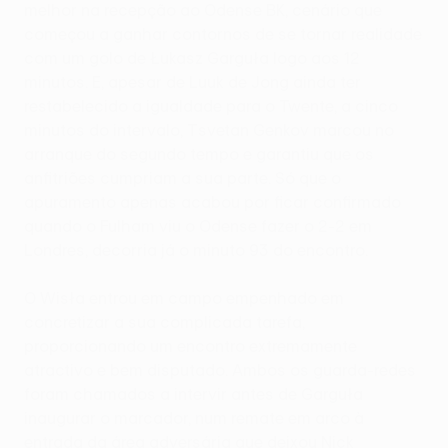
melhor na recepção ao Odense BK, cenário que
começou a ganhar contornos de se tornar realidade
com um golo de Łukasz Garguła logo aos 12
minutos. E, apesar de Luuk de Jong ainda ter
restabelecido a igualdade para o Twente, a cinco
minutos do intervalo, Tsvetan Genkov marcou no
arranque do segundo tempo e garantiu que os
anfitriões cumpriam a sua parte. Só que o
apuramento apenas acabou por ficar confirmado
quando o Fulham viu o Odense fazer o 2-2 em
Londres, decorria já o minuto 93 do encontro.
O Wisła entrou em campo empenhado em
concretizar a sua complicada tarefa,
proporcionando um encontro extremamente
atractivo e bem disputado. Ambos os guarda-redes
foram chamados a intervir antes de Garguła
inaugurar o marcador, num remate em arco à
entrada da área adversária que deixou Nick