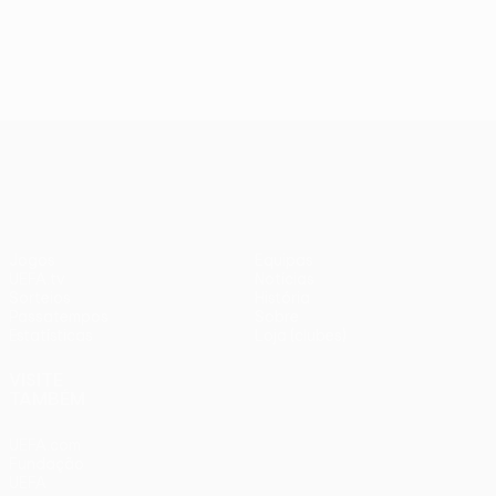
UEFA Europa League
Jogos
Equipas
UEFA.tv
Notícias
Sorteios
História
Passatempos
Sobre
Estatísticas
Loja (clubes)
VISITE
TAMBÉM
UEFA.com
Fundação
UEFA