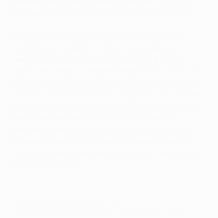
guarda-redes Sergei Pareiko, aguentar a carga de
Rasmus Bengtsson e, com calma, bater Marsman.
Ainda invictos na presente edição da prova, os
visitantes procuraram manter esse registo de
invencibilidade e o seu treinador, Co Adriaanse,
lançou em campo o sempre perigoso Ola John. Mas
um par de boas intervenções de Pareiko, aliadas a
um sector defensivo atento, acabaram por garantir
ao Wisła a conquista dos preciosos três pontos. O
apito final parecia, ainda assim, assinalar a
despedida da formação polaca da prova, mas os
festejos acabaram por chegar segundos depois
com a notícia do golo de Djiby Fall, ao cair do pano,
em Craven Cottage.
© 1998-2026 UEFA. All rights reserved.
Última actualização: segunda-feira, 19 de dezembro de 2011