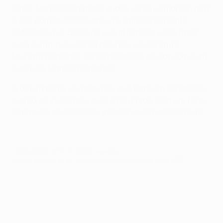
tento, Manuel Fernandes quase voltou a marcar, mas
o seu pontapé acrobático foi impecavelmente
defendido por Begović, o qual já nada pôde fazer
para evitar que, aos 74 minutos, o substituto
Mustafa Pektemek correspondesse de cabeça a um
canto de Manuel Fernandes.
A oito minutos do final, Edu, que também saltara do
banco de suplentes, fixou o resultado com um forte
remate de pé esquerdo, indefensável para Begović.
© 1998-2026 UEFA. All rights reserved.
Última actualização: quinta-feira, 15 de dezembro de 2011