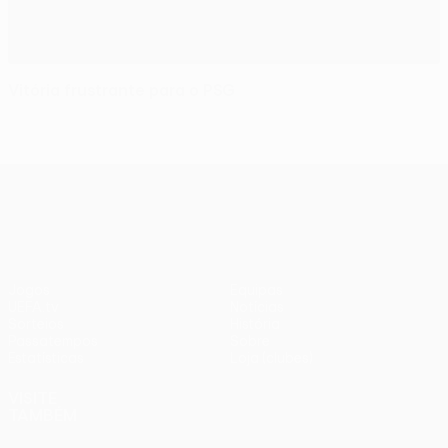
Vitória frustrante para o PSG
UEFA Europa League
Jogos
Equipas
UEFA.tv
Notícias
Sorteios
História
Passatempos
Sobre
Estatísticas
Loja (clubes)
VISITE
TAMBÉM