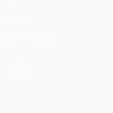
UEFA.com
Fundação
UEFA
SIGA-NOS EM
Descarregue a app oficial
Privacidade
Termos e condições
Política de cookies
Definições de cookies
© 1998-2026 UEFA. Todos os direitos reservados
A palavra UEFA, o logótipo da UEFA e todas as marcas relativas
às competições da UEFA estão protegidas por marcas registadas
e/ou direitos de autor da UEFA. As referidas marcas registadas