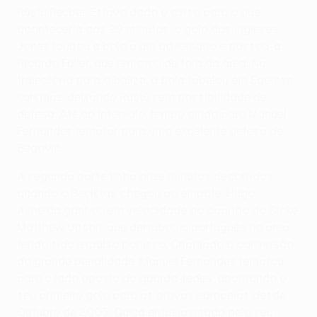
Rüştü Reçber. Estava dado o aviso para o que
aconteceria aos 29 minutos: o golo dos ingleses.
Jones roubou a bola a um adversário e passou-a
Ricardo Fuller, que rematou de fora da área. Na
trajectória para a baliza, a bola tabelou em Egemen
Korkmaz, deixando Rüştü sem possibilidade de
defesa. Até ao intervalo, tempo ainda para Manuel
Fernandes rematar para uma excelente defesa de
Begović.
A segunda parte tinha onze minutos decorridos
quando o Beşiktaş chegou ao empate. Hugo
Almeida ganhou em velocidade ao capitão do Stoke,
Matthew Upson, que derrubou o português na área,
tendo sido expulso por isso. Chamado à conversão
da grande penalidade, Manuel Fernandes rematou
para o lado oposto do guarda-redes, apontando o
seu primeiro golo para as provas europeias desde
Outubro de 2005. Quiçá entusiasmado pelo seu