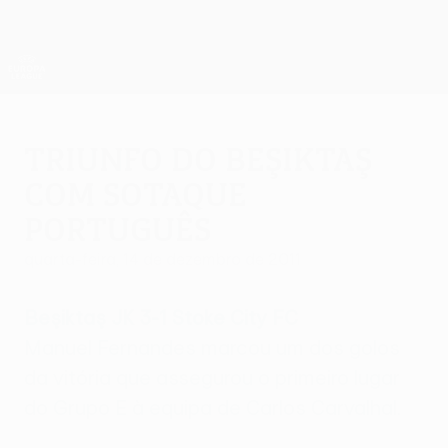
Saltar
para
o
App oficial da UEFA Europa League
Obtenha
conteúdo
Resultados em directo e estatísticas
principal
UEFA Europa League
Triunfo do Beşiktaş
com sotaque
português
quarta-feira, 14 de dezembro de 2011
Beşiktaş JK 3-1 Stoke City FC
Manuel Fernandes marcou um dos golos
da vitória que assegurou o primeiro lugar
do Grupo E à equipa de Carlos Carvalhal.