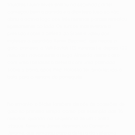
titulares (Júlio Alves entrou na segunda parte),
começou bem a partida e o dianteiro luso só não
abriu o activo logo aos três minutos porque rematou
ligeiramente ao lado. Os turcos mantiveram a
pressão sobre a defesa do Stoke e valeu aos
ingleses o guardião Asmir Begović, que negou o
golo, primeiro, a Veli Kavlak (13 minutos) e, depois (22
minutos), novamente a Hugo Almeida, neste caso
com uma fantástica defesa com uma palmada
sobre a barra, após Filip Hološko ter amortecido a
bola para o remate do português.
No entanto, o Stoke também dispôs de ocasiões de
golo no primeiro tempo, como, por exemplo, aos 16
minutos, quando, na sequência de um contra-
ataque, Kenwyne Jones desmarcou Cameron
Jerome, que rematou para a defesa do veterano