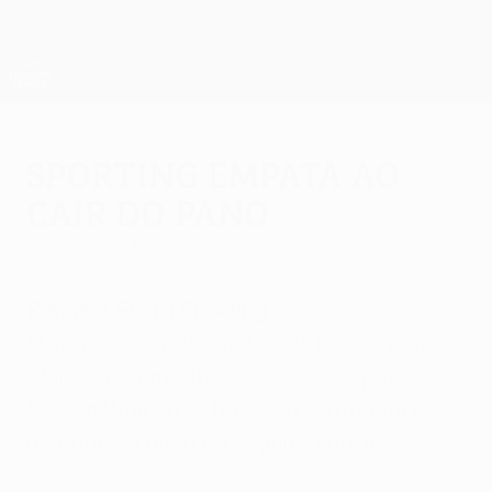
Saltar
para
o
App oficial da UEFA Europa League
Obtenha
conteúdo
Resultados em directo e estatísticas
principal
UEFA Europa League
Sporting empata ao
cair do pano
quinta-feira, 17 de fevereiro de 2011
por Ryan Taylor
Rangers FC 1-1 Sporting
Matías Fernández saltou do banco para
oferecer o empate aos "leões", após
Steven Whitakker ter dado vantagem aos
anfitriões a meio da segunda parte.