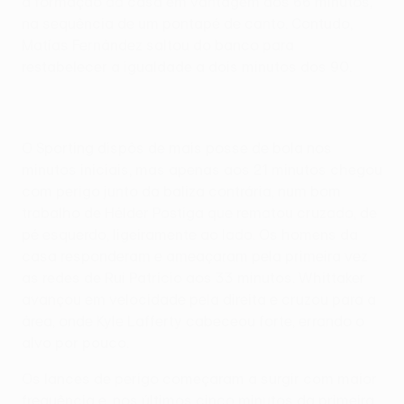
a formação da casa em vantagem aos 66 minutos,
na sequência de um pontapé de canto. Contudo,
Matías Fernández saltou do banco para
restabelecer a igualdade a dois minutos dos 90.
O Sporting dispôs de mais posse de bola nos
minutos iniciais, mas apenas aos 21 minutos chegou
com perigo junto da baliza contrária, num bom
trabalho de Hélder Postiga que rematou cruzado, de
pé esquerdo, ligeiramente ao lado. Os homens da
casa responderam e ameaçaram pela primeira vez
as redes de Rui Patrício aos 33 minutos. Whittaker
avançou em velocidade pela direita e cruzou para a
área, onde Kyle Lafferty cabeceou forte, errando o
alvo por pouco.
Os lances de perigo começaram a surgir com maior
frequência e, nos últimos cinco minutos da primeira