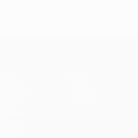
UEFA Europa League
Jogos
Equipas
UEFA.tv
Notícias
Sorteios
História
Passatempos
Sobre
Estatísticas
Loja (clubes)
VISITE
TAMBÉM
UEFA.com
Fundação
UEFA