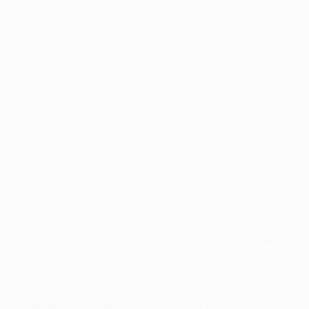
parte, ambas as equipas dispuseram de boas
oportunidades para irem em vantagem para o
intervalo. Yannick Djaló recebeu um excelente passe
de João Pereira, mas, já de ângulo apertado, não
conseguiu bater o guardião do Rangers, Allan
McGregor, enquanto na outra área Steven Davis
rematou para uma defesa apertada de Rui Patrício.
Ainda antes do final dos primeiros 45 minutos,
Lafferty voltou a levar a melhor sobre os centrais do
Sporting, cabeceando por cima.
A segunda parte arrancou com o Rangers mais forte
e a remeter o Sporting para a defesa. Aos 52
minutos Papac rematou ao lado e, três minutos mais
tarde, Lafferty surgiu isolado e tentou um "chapéu"
que saiu por cima. O Sporting reagiu aos 62 minutos
com um remate de Cristiano, mas logo o Rangers
voltou a criar perigo através de um forte disparo de
Whitakker. Adivinhava-se o golo da turma da casa,