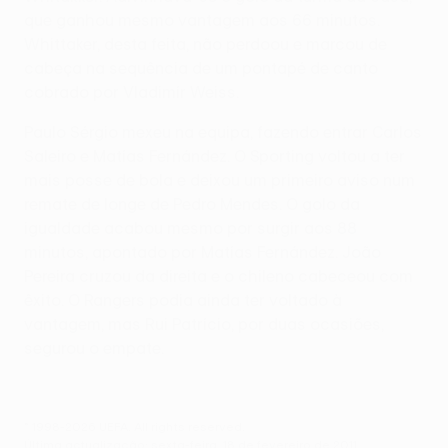
que ganhou mesmo vantagem aos 66 minutos.
Whittaker, desta feita, não perdoou e marcou de
cabeça na sequência de um pontapé de canto
cobrado por Vladimír Weiss.
Paulo Sérgio mexeu na equipa, fazendo entrar Carlos
Saleiro e Matías Fernández. O Sporting voltou a ter
mais posse de bola e deixou um primeiro aviso num
remate de longe de Pedro Mendes. O golo da
igualdade acabou mesmo por surgir aos 88
minutos, apontado por Matías Fernández. João
Pereira cruzou da direita e o chileno cabeceou com
êxito. O Rangers podia ainda ter voltado à
vantagem, mas Rui Patrício, por duas ocasiões,
segurou o empate.
© 1998-2026 UEFA. All rights reserved.
Última actualização: sexta-feira, 18 de fevereiro de 2011