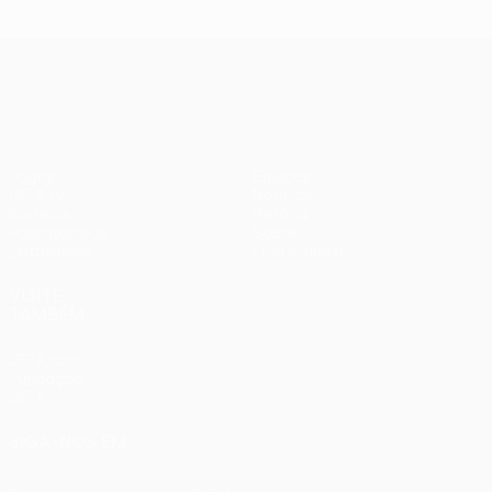
UEFA Europa League
Jogos
Equipas
UEFA.tv
Notícias
Sorteios
História
Passatempos
Sobre
Estatísticas
Loja (clubes)
VISITE
TAMBÉM
UEFA.com
Fundação
UEFA
SIGA-NOS EM