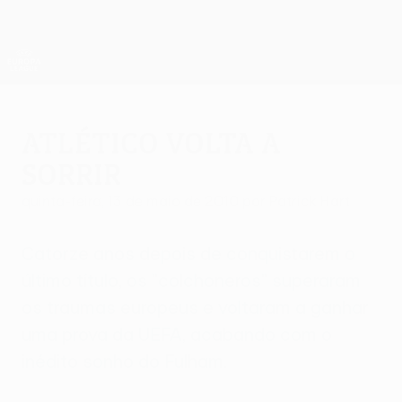
Saltar
para
o
App oficial da UEFA Europa League
Obtenha
conteúdo
Resultados em directo e estatísticas
principal
UEFA Europa League
Atlético volta a
sorrir
quinta-feira, 13 de maio de 2010
por Patrick Hart
Catorze anos depois de conquistarem o
último título, os "colchoneros" superaram
os traumas europeus e voltaram a ganhar
uma prova da UEFA, acabando com o
inédito sonho do Fulham.