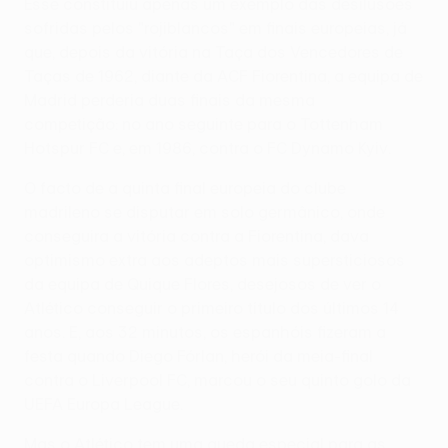
Esse constituiu apenas um exemplo das desilusões
sofridas pelos "rojiblancos" em finais europeias, já
que, depois da vitória na Taça dos Vencedores de
Taças de 1962, diante da ACF Fiorentina, a equipa de
Madrid perderia duas finais da mesma
competição: no ano seguinte para o Tottenham
Hotspur FC e, em 1986, contra o FC Dynamo Kyiv.
O facto de a quinta final europeia do clube
madrileno se disputar em solo germânico, onde
conseguira a vitória contra a Fiorentina, dava
optimismo extra aos adeptos mais supersticiosos
da equipa de Quique Flores, desejosos de ver o
Atlético conseguir o primeiro título dos últimos 14
anos. E, aos 32 minutos, os espanhóis fizeram a
festa quando Diego Fórlan, herói da meia-final
contra o Liverpool FC, marcou o seu quinto golo da
UEFA Europa League.
Mas o Atlético tem uma queda especial para as