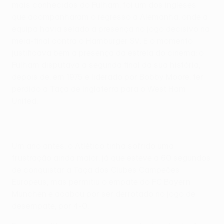
mais conhecidos do Fulham, foi um dos ingleses
que acompanharam o regresso à Alemanha, onde a
equipa havia selado a presença no jogo decisivo na
meia-final contra o Hamburger SV. E o momento
justificava bem a presença da estrela do cinema: o
Fulham disputava a segunda final da sua história,
depois de, em 1975 e liderado por Bobby Moore, ter
perdido a Taça de Inglaterra para o West Ham
United.
Um ano antes, o Atlético tinha sofrido uma
frustração ainda maior, já que esteve a 60 segundos
de conquistar a Taça dos Clubes Campeões
Europeus, mas permitiu o empate do FC Bayern
München e acabou por ser derrotado no jogo de
desempate, por 4-0.