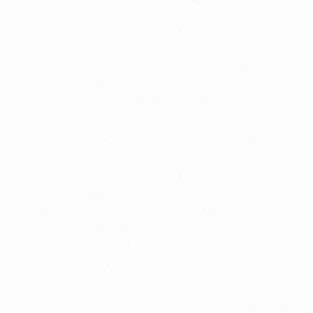
desilusões e como o hino do clube diz “qué manera
de sufrir (que maneira de sofrer”), os espanhóis
permitiram o empate de Simon Davies cinco minutos
depois. Foi a vez dos adeptos do Fulham, que viram
a sua equipa jogar com o equipamento alternativo,
sonharem com a conquista da Europa.
Tudo empatado novamente e os adeptos do
Atlético a terem de se esforçar para recordar os
últimos sucessos do clube. Foi em 1996, que os
"colchoneros" celebraram pela última vez, ao
vencerem a Liga espanhola e a Taça de Espanha
sob a presidência de Jesus Gil y Gil, que marcou as
conquistas com um passeio de elefante pelas ruas
da capital espanhola.
O proprietário do Fulham, Mohamed Al-Fayed,
também trouxe um toque mais pitoresco ao clube de
Craven Cottage, que, tal como o Atlético de Madrid,