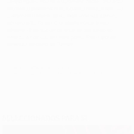
Sérgio Agüero não teve a pontaria necessária para
resolver o problema, mas a quatro minutos dos 120
o argentino redimiu-se ao fazer uma assistência
perfeita para Fórlan. O uruguaio voltou a não
perdoar, acabou com os anos de desilusão do
Atlético e colocou um triste ponto final à grande
aventura europeia do Fulham.
© 1998-2026 UEFA. All rights reserved.
Última actualização: quinta-feira, 13 de maio de 2010
Seleccionados para si