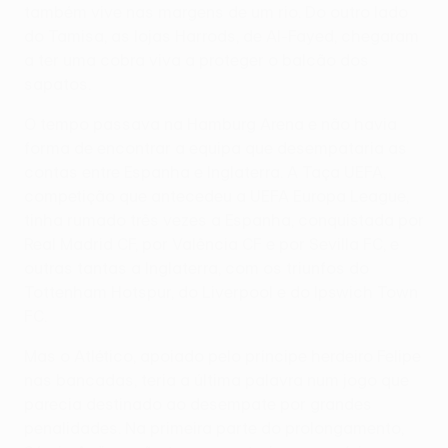
também vive nas margens de um rio. Do outro lado
do Tamisa, as lojas Harrods, de Al-Fayed, chegaram
a ter uma cobra viva a proteger o balcão dos
sapatos.
O tempo passava na Hamburg Arena e não havia
forma de encontrar a equipa que desempataria as
contas entre Espanha e Inglaterra. A Taça UEFA,
competição que antecedeu a UEFA Europa League,
tinha rumado três vezes a Espanha, conquistada por
Real Madrid CF, por Valência CF e por Sevilla FC, e
outras tantas a Inglaterra, com os triunfos do
Tottenham Hotspur, do Liverpool e do Ipswich Town
FC.
Mas o Atlético, apoiado pelo príncipe herdeiro Felipe
nas bancadas, teria a última palavra num jogo que
parecia destinado ao desempate por grandes
penalidades. Na primeira parte do prolongamento,