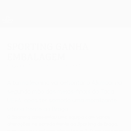
Saltar
para
o
App oficial da UEFA Europa League
Obtenha
conteúdo
Resultados em directo e estatísticas
principal
UEFA Europa League
Sporting ganha
embalagem
segunda-feira, 2 de maio de 2005
A turma leonina vai defrontar o Alkmaar na
segunda mão das meias-finais da Taça
UEFA, após ter somado uma moralizante
vitória frente ao Braga.
O Sporting apresentou uma equipa com várias
alterações na partida frente ao Sporting de Braga,