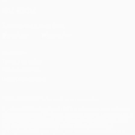
SIGA-NOS EM
Descarregue a app oficial
Privacidade
Termos e condições
Política de cookies
Definições de cookies
© 1998-2026 UEFA. Todos os direitos reservados
A palavra UEFA, o logótipo da UEFA e todas as marcas relativas
às competições da UEFA estão protegidas por marcas registadas
e/ou direitos de autor da UEFA. As referidas marcas registadas
não podem ser utilizadas para qualquer fim comercial. A
utilização do UEFA.com implica o seu acordo com os Termos e