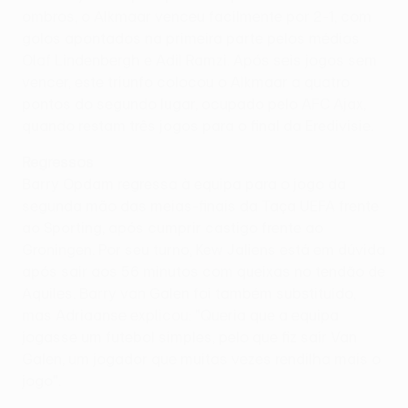
ombros, o Alkmaar venceu facilmente por 2-1, com
golos apontados na primeira parte pelos médios
Olaf Lindenbergh e Adil Ramzi. Após seis jogos sem
vencer, este triunfo colocou o Alkmaar a quatro
pontos do segundo lugar, ocupado pelo AFC Ajax,
quando restam três jogos para o final da Eredivisie.
Regressos
Barry Opdam regressa à equipa para o jogo da
segunda mão das meias-finais da Taça UEFA frente
ao Sporting, após cumprir castigo frente ao
Groningen. Por seu turno, Kew Jaliens está em dúvida
após sair aos 56 minutos com queixas no tendão de
Aquiles. Barry van Galen foi também substituído,
mas Adriaanse explicou: "Queria que a equipa
jogasse um futebol simples, pelo que fiz sair Van
Galen, um jogador que muitas vezes rendilha mais o
jogo".