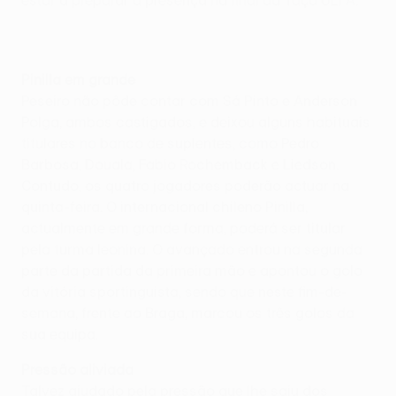
estar a preparar a presença na final da Taça UEFA.
Pinilla em grande
Peseiro não pôde contar com Sá Pinto e Anderson
Polga, ambos castigados, e deixou alguns habituais
titulares no banco de suplentes, como Pedro
Barbosa, Douala, Fabio Rochemback e Liedson.
Contudo, os quatro jogadores poderão actuar na
quinta-feira. O internacional chileno Pinilla,
actualmente em grande forma, poderá ser titular
pela turma leonina. O avançado entrou na segunda
parte da partida da primeira mão e apontou o golo
da vitória sportinguista, sendo que neste fim-de-
semana, frente ao Braga, marcou os três golos da
sua equipa.
Pressão aliviada
Talvez ajudado pela pressão que lhe saiu dos