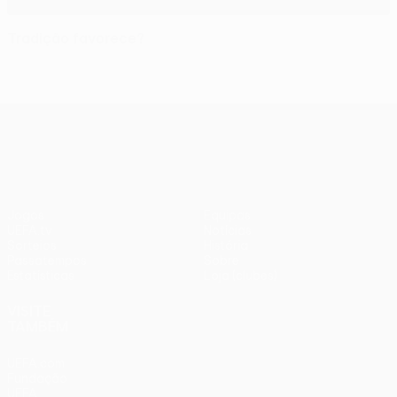
Tradição favorece?
UEFA Europa League
Jogos
Equipas
UEFA.tv
Notícias
Sorteios
História
Passatempos
Sobre
Estatísticas
Loja (clubes)
VISITE
TAMBÉM
UEFA.com
Fundação
UEFA