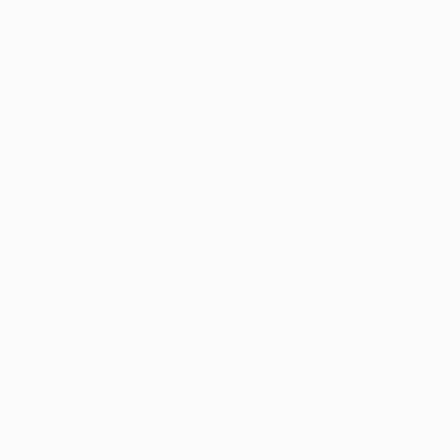
mas venceu confortavelmente por 3-0, em vésperas
da segunda mão das meias-finais da Taça UEFA. Por
seu turno, apesar de estar envolvido numa titânica
luta por um lugar de acesso à UEFA Champions
League, o técnico Co Adriaanse deu ordens aos
jogadores do AZ Alkmaar para conservarem as
energias durante o fim-de-semana, no jogo em casa
a contar para a Eredivisie, frente ao FC Groningen.
Enakarhire em dúvida
O Sporting não tem qualquer jogador castigado,
mas poderá não contar com o defesa-central
Enakarhire. O nigeriano de 22 anos sofreu uma lesão
aos 63 minutos do triunfo sobre o Sporting de Braga
por 3-0, sendo que o resultado manteve a equipa
leonina a três pontos do líder da SuperLiga, o
Benfica, isto quando faltam disputar três jornadas.
As duas equipas defrontam-se dentro de 15 dias,
numa altura em que a equipa de José Peseiro espera