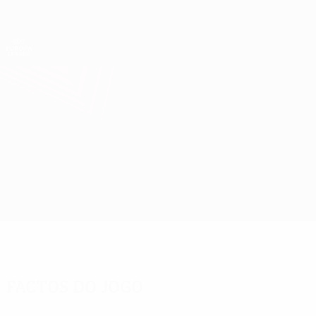
Saltar
para
o
App oficial da UEFA Europa League
Obtenha
conteúdo
Resultados em directo e estatísticas
principal
UEFA Europa League
GAK vs Strasbourg
Geral
Informação do jogo
Factos do jogo