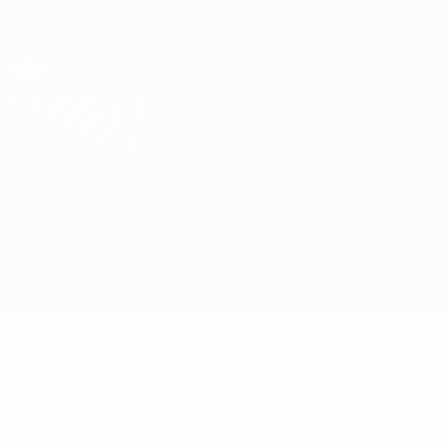
Saltar
para
o
App oficial da UEFA Europa League
Obtenha
conteúdo
Resultados em directo e estatísticas
principal
UEFA Europa League
U. Cluj vs Dynamo Kyiv
Actualizações
Informação do jogo