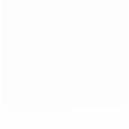
National Arena Bucharest
Bucareste
4°
Noite nublada
O relvado está excelente