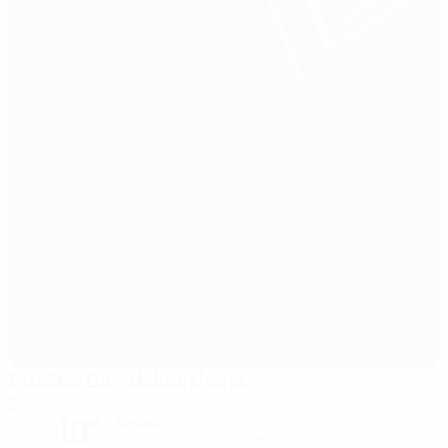
Stadion De Adelaarshorst
Deventer
10°
Chuva
O relvado está molhado