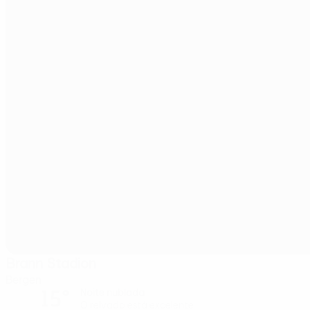
Brann Stadion
Bergen
15°
Noite nublada
O relvado está excelente