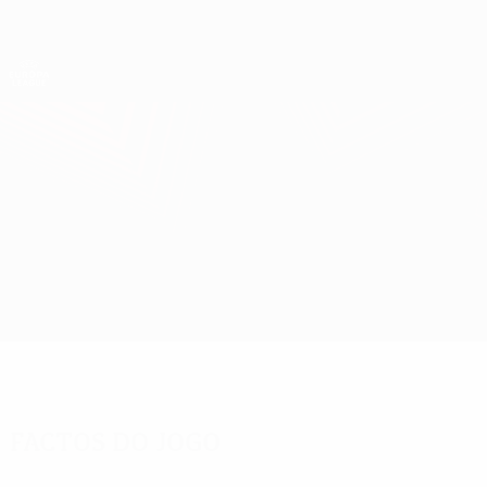
Saltar
para
o
App oficial da UEFA Europa League
Obtenha
conteúdo
Resultados em directo e estatísticas
principal
UEFA Europa League
Bodø/Glimt vs Beşiktaş
Geral
Actualizações
Informação do jogo
Factos do jogo