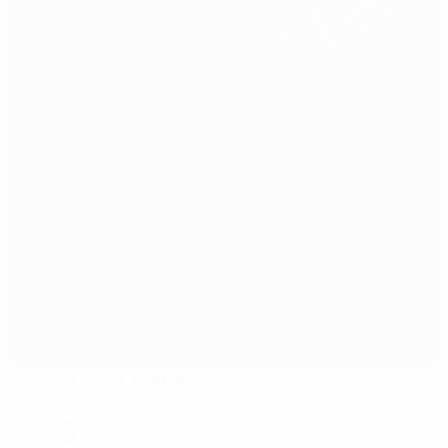
Johan Cruijff ArenA
Amesterdão
3°
Noite nublada
O relvado está excelente