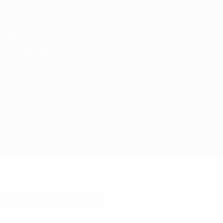
Saltar
para
o
App oficial da UEFA Europa League
Obtenha
conteúdo
Resultados em directo e estatísticas
principal
UEFA Europa League
Nice vs Twente
Geral
Actualizações
Informação do jogo
Factos do jogo