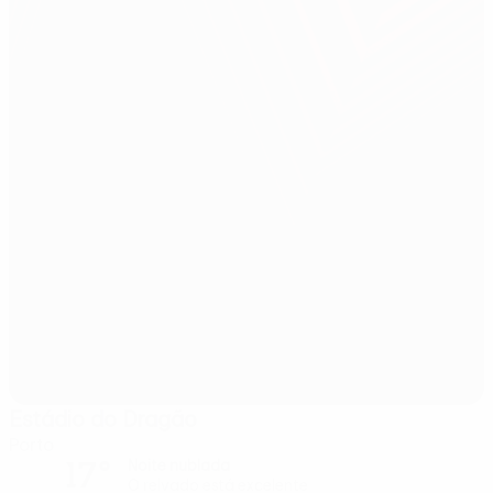
Estádio do Dragão
Porto
17°
Noite nublada
O relvado está excelente