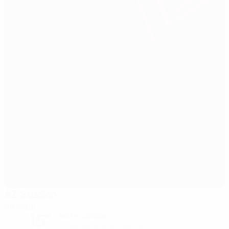
AZ Stadion
Alkmaar
15°
Noite nublada
O relvado está excelente