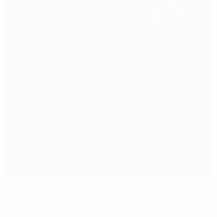
Municipal Henryk Reyman’s Stadium in Krakow
Cracóvia
25°
Parcialmente nublado
O relvado está excelente