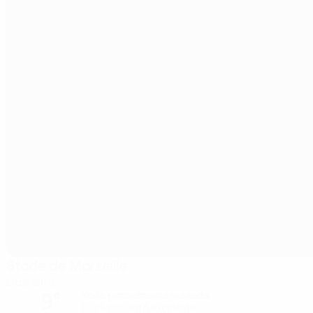
Stade de Marseille
Marselha
9°
Noite parcialmente nublada
O relvado está excelente