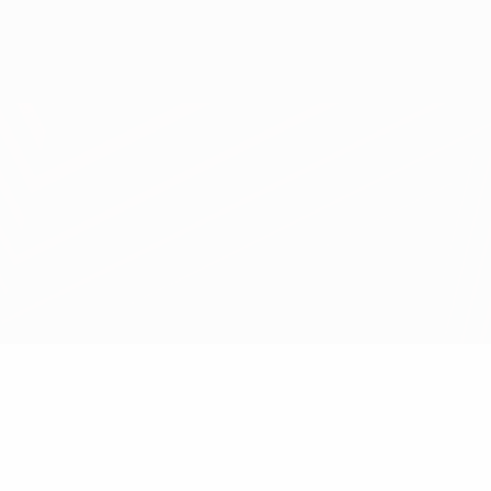
Obtenha