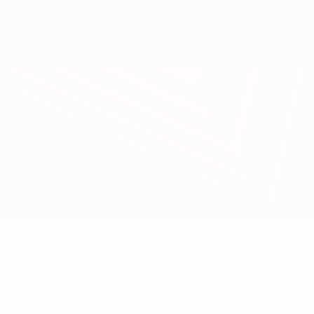
Saltar
para
o
App oficial da UEFA Europa League
conteúdo
Resultados em directo e estatísticas
principal
UEFA Europa League
Ludogorets vs Real Betis
Geral
Actualizações
Informação do jogo