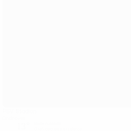
PSV Stadion
Eindhoven
13°
Noite nublada
O relvado está excelente