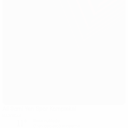
Ali Sami Yen Spor Kompleksi
Istambul
11°
Noite nublada
O relvado está excelente