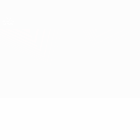
Saltar
para
o
App oficial da UEFA Europa League
Obtenha
conteúdo
Resultados em directo e estatísticas
principal
UEFA Europa League
Leverkusen vs Real Betis
Geral
Actualizações
Informação do jogo