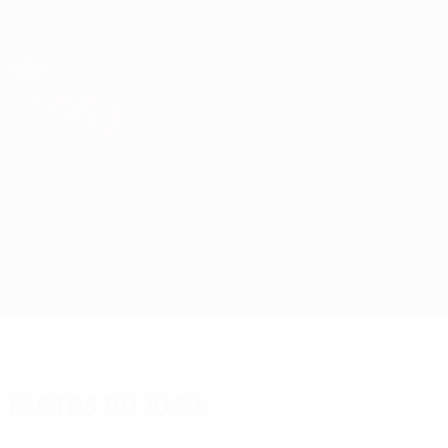
Saltar
para
o
App oficial da UEFA Europa League
Obtenha
conteúdo
Resultados em directo e estatísticas
principal
UEFA Europa League
H. Bóltfelag vs Linfield
Geral
Actualizações
Informação do jogo
Factos do jogo