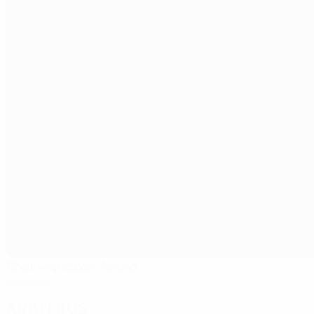
Rhein-Neckar-Arena
Sinsheim
Árbitros