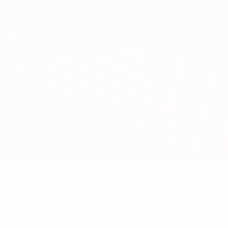
Saltar
para
o
App oficial da UEFA Europa League
conteúdo
Resultados em directo e estatísticas
principal
UEFA Europa League
Geral
Informação do jogo
SK Rapid vs Torpedo-Belaz