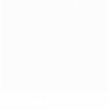
AZ com dez afasta Udinese
Factos do jogo