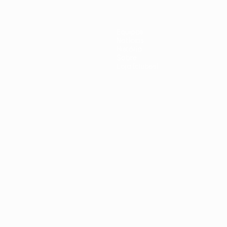
Equipas
Notícias
História
Sobre
Loja (clubes)
iano
Português