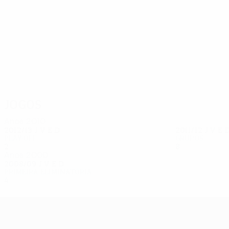
13
13
Temwanjera
Pavlović
Jogos
Anos 2010
2012/13
J
V
E
D
2011/12
J
V
E
Play-off
Grupos
2
0
1
1
8
2
3
3
Anos 2000
2008/09
J
V
E
D
Primeira eliminatória
4
2
2
0
UEFA Europa League