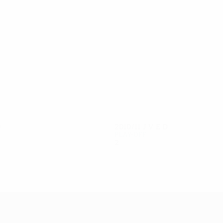
12
11
Sânmărtean
Zmeu
D
2010/11
J
V
E
D
Play-off
2
0
1
1