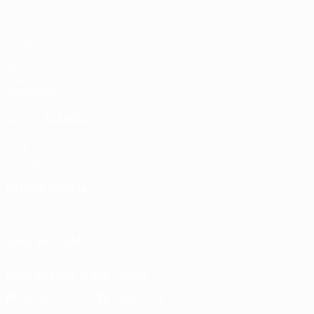
Jogos
UEFA.tv
Sorteios
Passatempos
Estatísticas
VISITE TAMBÉM
UEFA.com
Fundação UEFA
MUDAR IDIOMA
Português
English
Français
Deutsch
Русский
Español
Ital
SIGA-NOS EM
Descarregue a app oficial