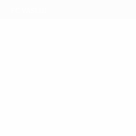
FC Vaslui
Melhores
marcadores
6
4
Wesley
Temwanjera
Mais
presenças