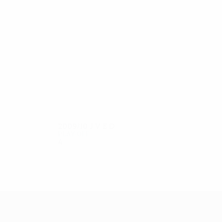
11
11
Milanov
Farkaš
2009/10
J
V
E
D
Play-off
4
2
1
1