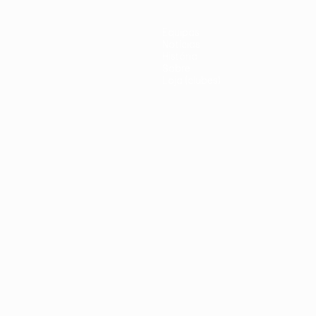
Equipas
Notícias
História
Sobre
Loja (clubes)
iano
Português