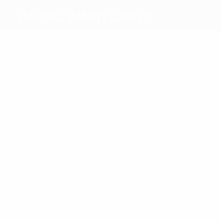
Hapoel Ramat Gan FC
Melhores
marcadores
Soffer
Gaan
Mais
presenças