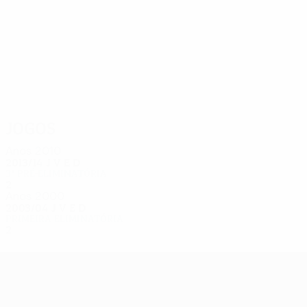
2
2
Soffer
Sarsur
Jogos
Anos 2010
2013/14
J
V
E
D
3ª pré-eliminatória
2
0
1
1
Anos 2000
2003/04
J
V
E
D
Primeira eliminatória
2
0
0
2
UEFA Europa League