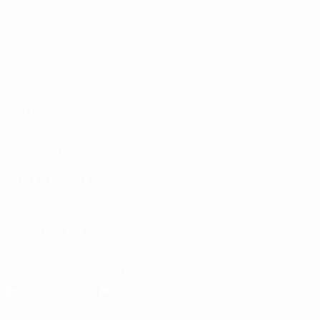
Jogos
UEFA.tv
Sorteios
Passatempos
Estatísticas
VISITE TAMBÉM
UEFA.com
Fundação UEFA
MUDAR IDIOMA
Português
English
Français
Deutsch
Русский
Español
Ital
SIGA-NOS EM
Descarregue a app oficial