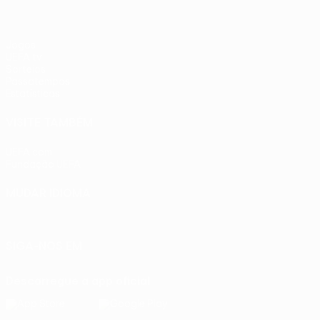
Jogos
UEFA.tv
Sorteios
Passatempos
Estatísticas
VISITE TAMBÉM
UEFA.com
Fundação UEFA
MUDAR IDIOMA
Português
English
Français
Deutsch
Русский
Español
Ital
SIGA-NOS EM
Descarregue a app oficial