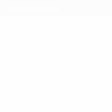
FC Olexandriya
Melhores
marcadores
2
1
Banada
Zaderaka
Mais
presenças