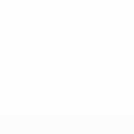
7
6
Sitalo
Pashayev
2016/17
J
V
E
D
3ª pré-eliminatória
2
0
0
2