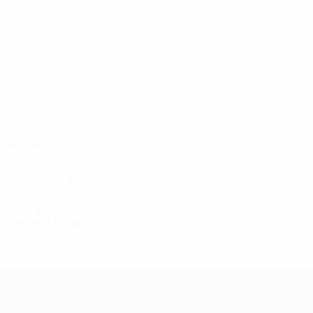
11
10
Banada
Pankiv
Jogos
2020s
2019/20
J
V
E
D
Grupos
6
0
3
3
Anos 2010
2017/18
J
V
E
D
Play-off
4
1
2
1
UEFA Europa League