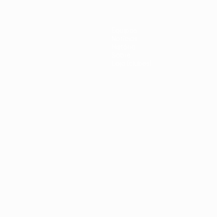
Equipas
Notícias
História
Sobre
Loja (clubes)
iano
Português