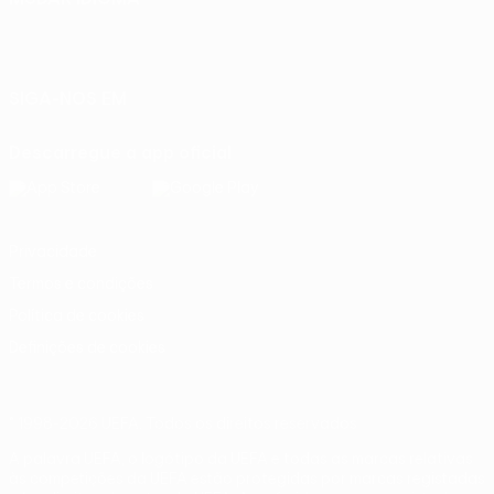
Português
English
Français
Deutsch
Русский
Español
Italiano
Português
SIGA-NOS EM
Descarregue a app oficial
Privacidade
Termos e condições
Política de cookies
Definições de cookies
© 1998-2026 UEFA. Todos os direitos reservados
A palavra UEFA, o logótipo da UEFA e todas as marcas relativas
às competições da UEFA estão protegidas por marcas registadas