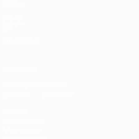
TAMBÉM
UEFA.com
Fundação
UEFA
MUDAR IDIOMA
Português
English
Français
Deutsch
Русский
Español
Italiano
Português
SIGA-NOS EM
Descarregue a app oficial
Privacidade
Termos e condições
Política de cookies