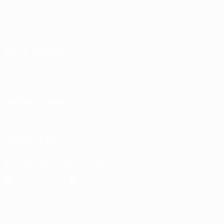
UEFA.tv
Sorteios
Passatempos
Estatísticas
VISITE TAMBÉM
UEFA.com
Fundação UEFA
MUDAR IDIOMA
Português
English
Français
Deutsch
Русский
Español
Ital
SIGA-NOS EM
Descarregue a app oficial
Privacidade
Termos e condições