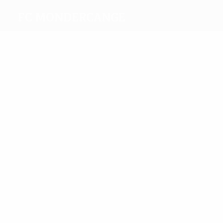
FC Mondercange
Melhores
marcadores
1
1
Neues
Christophe
Mais
presenças