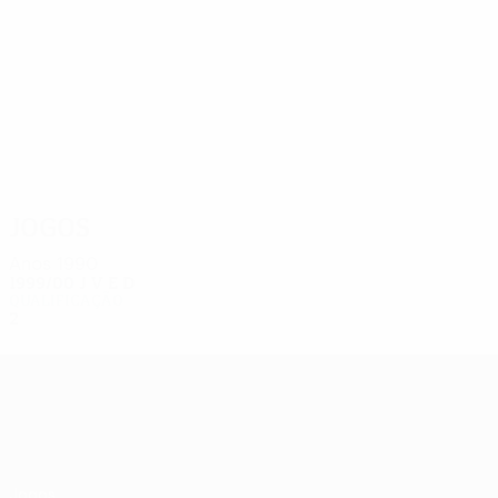
2
2
Yagoub
Neues
Jogos
Anos 1990
1999/00
J
V
E
D
Qualificação
2
0
0
2
UEFA Europa League
Jogos