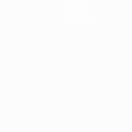
Notícias
História
Sobre
Loja (clubes)
iano
Português