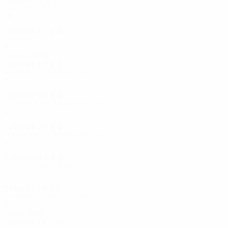
Dezasseis-avos-de-final
10
5
3
2
2009/10
J
V
E
D
Grupos
8
3
1
4
Anos 2000
2007/08
J
V
E
D
Primeira eliminatória
2
0
0
2
2006/07
J
V
E
D
Segunda pré-eliminatória
4
2
0
2
2005/06
J
V
E
D
Segunda pré-eliminatória
4
2
0
2
2004/05
J
V
E
D
1ª pré-eliminatória
2
0
0
2
2001/02
J
V
E
D
Primeira eliminatória
4
1
0
3
Anos 1990
1999/00
J
V
E
D