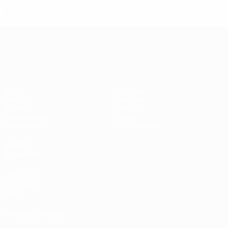
Qualificação
2
0
0
2
UEFA Europa League
Jogos
Equipas
UEFA.tv
Notícias
Sorteios
História
Passatempos
Sobre
Estatísticas
Loja (clubes)
VISITE
TAMBÉM
UEFA.com
Fundação
UEFA
MUDAR IDIOMA
Português
English
Français
Deutsch
Русский
Español