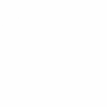
2023/24
J
V
E
D
3ª pré-eliminatória
2
0
1
1
2020/21
J
V
E
D
Segunda pré-eliminatória
1
0
0
1
2019/20
J
V
E
D
Play-off
4
2
1
1
Anos 2010
2018/19
J
V
E
D
Dezasseis-avos-de-final
8
4
0
4
2017/18
J
V
E
D
Grupos
8
2
3
3
2016/17
J
V
E
D
Play-off
2
0
1
1
2012/13
J
V
E
D
Dezasseis-avos-de-final
2
0
1
1
2010/11
J
V
E
D