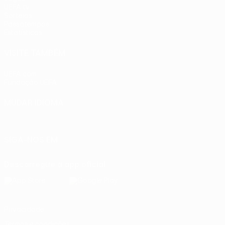
UEFA.tv
Sorteios
Passatempos
Estatísticas
VISITE TAMBÉM
UEFA.com
Fundação UEFA
MUDAR IDIOMA
Português
English
Français
Deutsch
Русский
Español
Ital
SIGA-NOS EM
Descarregue a app oficial
Privacidade
Termos e condições