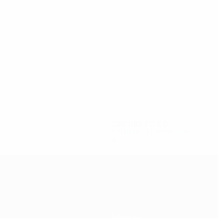
8
8
Zecevic
Jilić
2002/03
J
V
E
D
Primeira eliminatória
4
1
1
2
Equipas