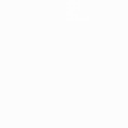
Notícias
História
Sobre
Loja (clubes)
iano
Português