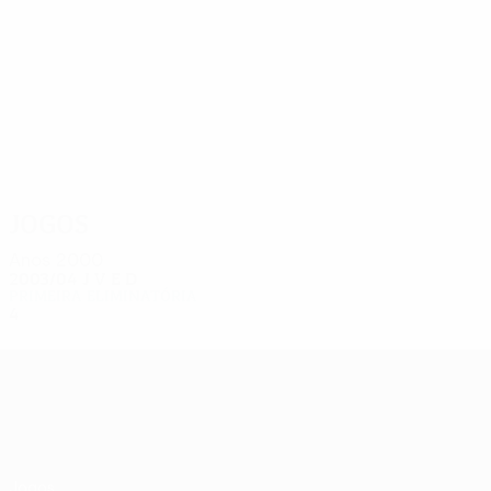
8
8
Spasic
Mirosavljević
Jogos
Anos 2000
2003/04
J
V
E
D
Primeira eliminatória
4
1
1
2
UEFA Europa League
Jogos