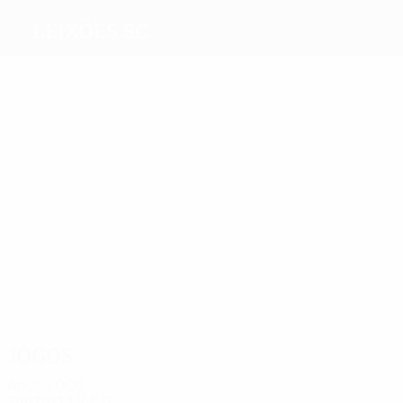
Leixões SC
Melhores
marcadores
3
1
Bruno
1
1
Brito
Nené
China
Pedras
Detinho
1
Antchouet
Mais
presenças
4
4
4
4
4
4
Brito
Bruno
Rui
José
Pedras
José
China
Marcos
Costa
Antonio
Jogos
Anos 2000
2002/03
J
V
E
D