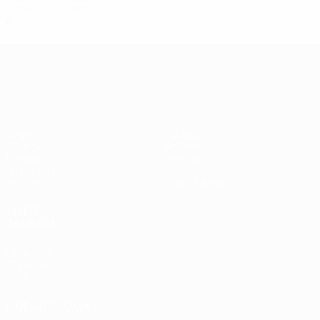
Primeira eliminatória
4
2
1
1
UEFA Europa League
Jogos
Equipas
UEFA.tv
Notícias
Sorteios
História
Passatempos
Sobre
Estatísticas
Loja (clubes)
VISITE
TAMBÉM
UEFA.com
Fundação
UEFA
MUDAR IDIOMA