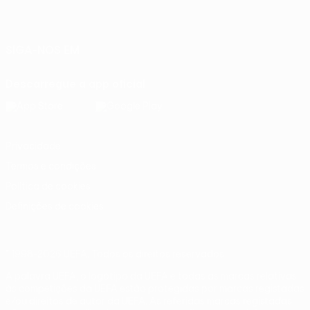
Português
English
Français
Deutsch
Русский
Español
Italiano
Português
SIGA-NOS EM
Descarregue a app oficial
Privacidade
Termos e condições
Política de cookies
Definições de cookies
© 1998-2026 UEFA. Todos os direitos reservados
A palavra UEFA, o logótipo da UEFA e todas as marcas relativas
às competições da UEFA estão protegidas por marcas registadas
e/ou direitos de autor da UEFA. As referidas marcas registadas