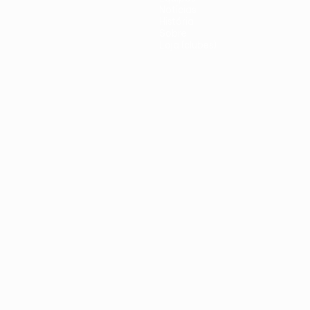
Notícias
História
Sobre
Loja (clubes)
iano
Português