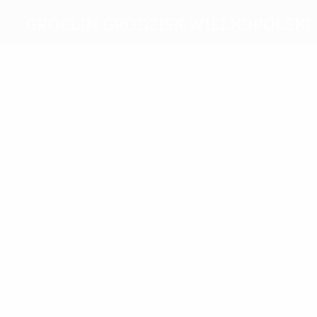
Groclin Grodzisk Wielkopolski
Melhores
marcadores
4
2
Rasiak
Sikora
Mais
presenças