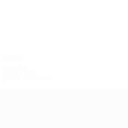
17
15
Piechniak
Mynář
Jogos
Anos 2000
2007/08
J
V
E
D
Primeira eliminatória
6
3
1
2
UEFA Europa League
Jogos