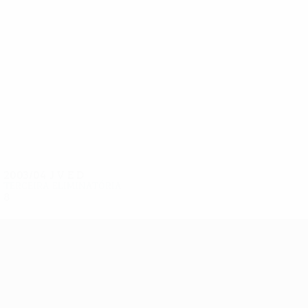
11
10
Sedláček
Przyrowski
2003/04
J
V
E
D
Terceira eliminatória
8
3
3
2