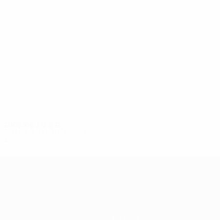
11
11
Sikora
Rocki
2005/06
J
V
E
D
Primeira eliminatória
4
1
2
1
Equipas