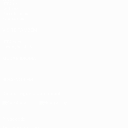
UEFA.tv
Sorteios
Passatempos
Estatísticas
VISITE TAMBÉM
UEFA.com
Fundação UEFA
MUDAR IDIOMA
Português
English
Français
Deutsch
Русский
Español
Ital
SIGA-NOS EM
Descarregue a app oficial
Privacidade
Termos e condições