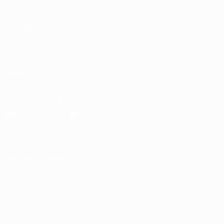
Fundação
UEFA
MUDAR IDIOMA
Português
English
Français
Deutsch
Русский
Español
Italiano
Português
SIGA-NOS EM
Descarregue a app oficial
Privacidade
Termos e condições
Política de cookies
Definições de cookies
© 1998-2026 UEFA. Todos os direitos reservados