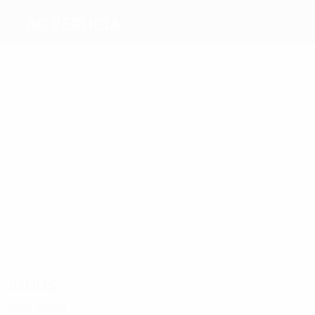
AC Perugia
Melhores
marcadores
1
1
1
1
Vergaini
Rossi
Di
Fusani
Zé
4
Loreto
Maria
Margiotta
Mais
presenças
6
6
5
5
5
Di
Fusani
Guly
Obodo
Gatti
Loreto
do
6
Prado
Diamoutene
Jogos
Anos 2000