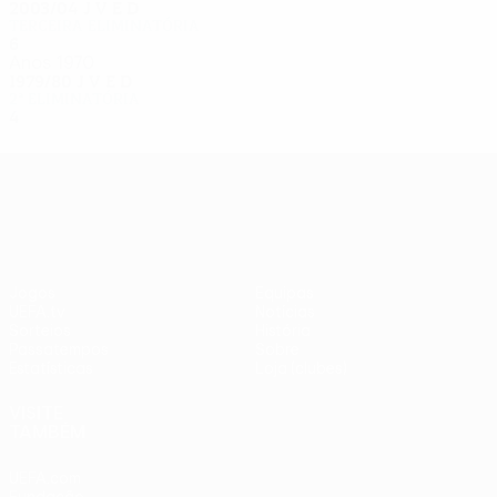
2003/04
J
V
E
D
Terceira eliminatória
6
3
2
1
Anos 1970
1979/80
J
V
E
D
2ª eliminatória
4
1
2
1
UEFA Europa League
Jogos
Equipas
UEFA.tv
Notícias
Sorteios
História
Passatempos
Sobre
Estatísticas
Loja (clubes)
VISITE
TAMBÉM
UEFA.com