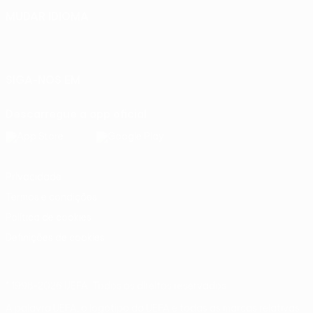
MUDAR IDIOMA
Português
English
Français
Deutsch
Русский
Español
Italiano
Português
SIGA-NOS EM
Descarregue a app oficial
Privacidade
Termos e condições
Política de cookies
Definições de cookies
© 1998-2026 UEFA. Todos os direitos reservados
A palavra UEFA, o logótipo da UEFA e todas as marcas relativas