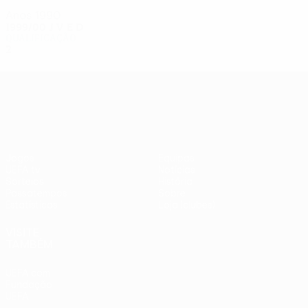
Anos 1990
1999/00
J
V
E
D
Qualificação
2
0
0
2
UEFA Europa League
Jogos
Equipas
UEFA.tv
Notícias
Sorteios
História
Passatempos
Sobre
Estatísticas
Loja (clubes)
VISITE
TAMBÉM
UEFA.com
Fundação
UEFA