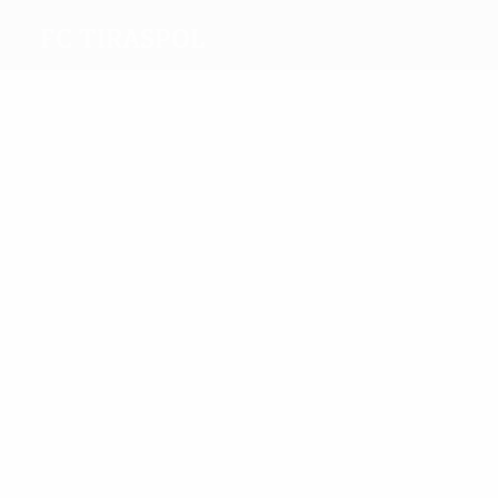
FC Tiraspol
Melhores
marcadores
2
2
Corneencov
Zabolotnii
Mais
presenças