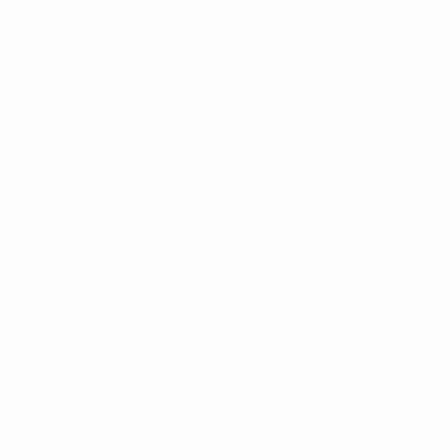
4
4
Makarov
Se. Namasco
2013/14
J
V
E
D
1ª pré-eliminatória
2
0
1
1
2000/01
J
V
E
D
Qualificação
2
0
0
2