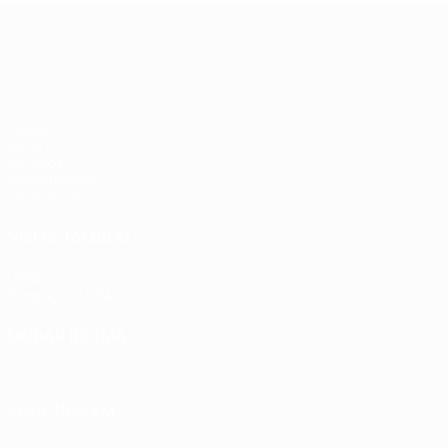
UEFA Europa League
Jogos
UEFA.tv
Sorteios
Passatempos
Estatísticas
VISITE TAMBÉM
UEFA.com
Fundação UEFA
MUDAR IDIOMA
Português
English
Français
Deutsch
Русский
Español
Ital
SIGA-NOS EM