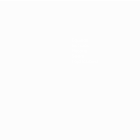
Equipas
Notícias
História
Sobre
Loja (clubes)
iano
Português