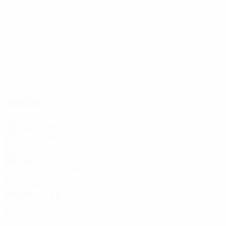
5
4
Josan
Novicov
Jogos
Anos 2010
2014/15
J
V
E
D
1ª pré-eliminatória
2
0
0
2
Anos 2000
2004/05
J
V
E
D
Segunda pré-eliminatória
4
2
0
2
Anos 1990
1999/00
J
V
E
D
Qualificação
2
0
1
1