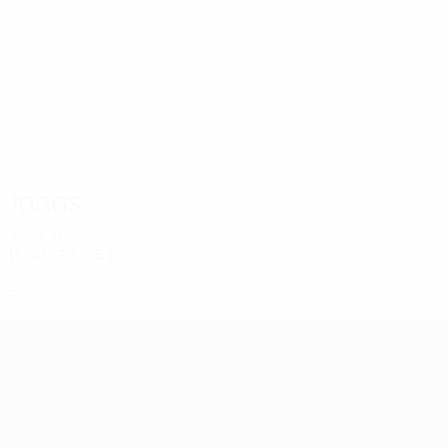
2
2
Abrahamyan
Hovanisyan
Jogos
Anos 1990
1996/97
J
V
E
D
Fase preliminar
2
1
0
1
UEFA Europa League
Jogos