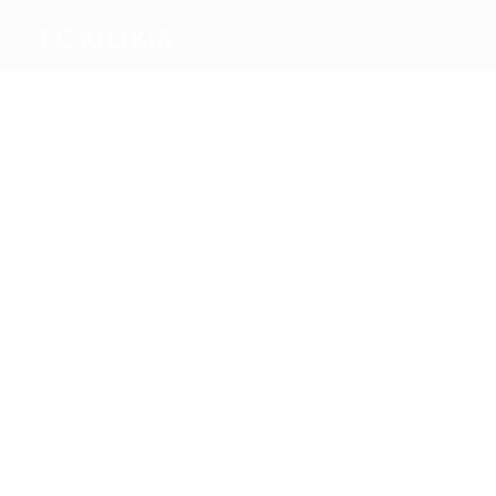
FC Kilikia
Melhores
marcadores
3
1
Avetisyan
Sanamyan
Mais
presenças