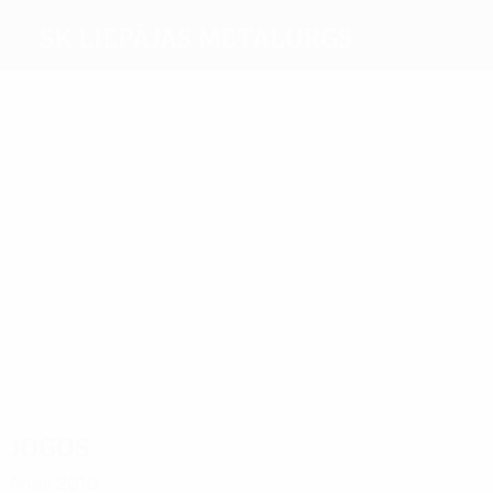
SK Liepājas Metalurgs
Melhores
marcadores
3
6
Greb
5
7
Karlsons
8
Soloņicins
Katasonov
Dobrecovs
Mais
presenças
32
20
17
Zirnis
Kļava
Spole
20
28
Karlsons
20
Soloņicins
Dobrecovs
Jogos
Anos 2010