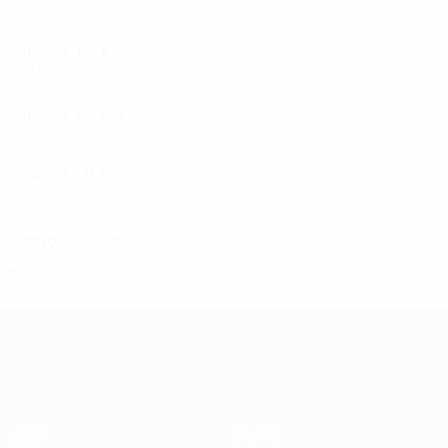
Primeira eliminatória
6
2
2
2
2003/04
J
V
E
D
Qualificação
2
0
1
1
2002/03
J
V
E
D
Qualificação
2
0
0
2
2000/01
J
V
E
D
Qualificação
2
0
1
1
Anos 1990
1999/00
J
V
E
D
Qualificação
2
1
0
1
UEFA Europa League
Jogos
Equipas