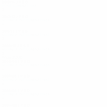
2013/14
J
V
E
D
1ª pré-eliminatória
2
1
1
0
2012/13
J
V
E
D
Segunda pré-eliminatória
4
2
1
1
2011/12
J
V
E
D
Segunda pré-eliminatória
2
0
1
1
2009/10
J
V
E
D
Segunda pré-eliminatória
2
1
0
1
Anos 2000
2008/09
J
V
E
D
Segunda pré-eliminatória
4
1
1
2
2007/08
J
V
E
D
Segunda pré-eliminatória
4
2
1
1
2005/06
J
V
E
D
Segunda pré-eliminatória
4
2
0
2
2004/05
J
V
E
D