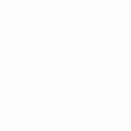
UEFA.tv
Notícias
Sorteios
História
Passatempos
Sobre
Estatísticas
Loja (clubes)
VISITE
TAMBÉM
UEFA.com
Fundação
UEFA
MUDAR IDIOMA
Português
English
Français
Deutsch
Русский
Español
Italiano
Português
SIGA-NOS EM
Descarregue a app oficial