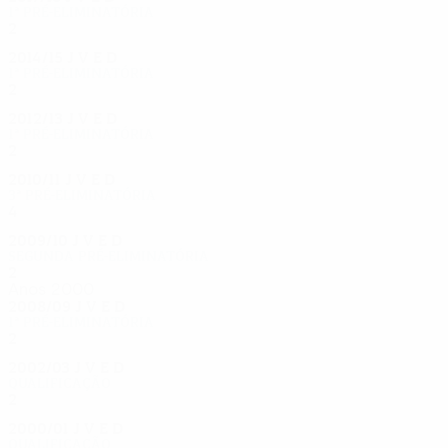
1ª pré-eliminatória
2
0
0
2
2014/15
J
V
E
D
1ª pré-eliminatória
2
0
0
2
2012/13
J
V
E
D
1ª pré-eliminatória
2
0
1
1
2010/11
J
V
E
D
3ª pré-eliminatória
4
1
1
2
2009/10
J
V
E
D
Segunda pré-eliminatória
2
0
0
2
Anos 2000
2008/09
J
V
E
D
1ª pré-eliminatória
2
0
0
2
2002/03
J
V
E
D
Qualificação
2
1
0
1
2000/01
J
V
E
D
Qualificação