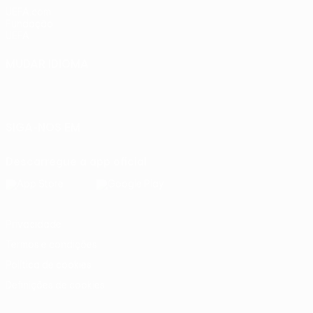
UEFA.com
Fundação
UEFA
MUDAR IDIOMA
Português
English
Français
Deutsch
Русский
Español
Italiano
Português
SIGA-NOS EM
Descarregue a app oficial
Privacidade
Termos e condições
Política de cookies
Definições de cookies