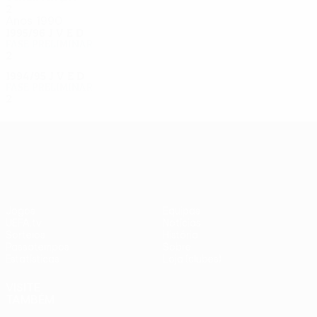
2
0
0
2
Anos 1990
1995/96
J
V
E
D
Fase preliminar
2
0
0
2
1994/95
J
V
E
D
Fase preliminar
2
0
0
2
UEFA Europa League
Jogos
Equipas
UEFA.tv
Notícias
Sorteios
História
Passatempos
Sobre
Estatísticas
Loja (clubes)
VISITE
TAMBÉM