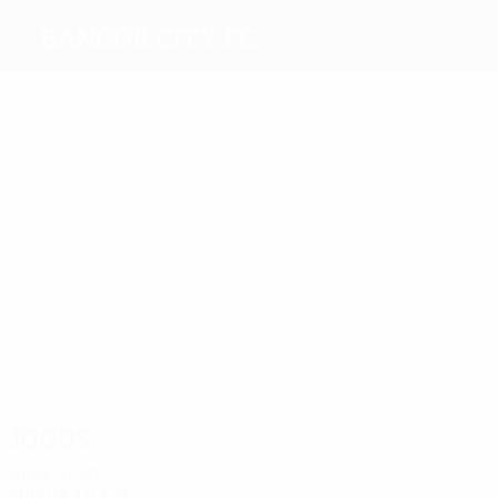
Bangor City FC
Melhores
marcadores
2
1
1
1
1
1
Chris
Davies
Smyth
Ward
Roberts
Mottram
Jones
Mais
presenças
8
Hoy
11
10
13
Davies
12
Roberts
9
S.
Johnston
Brewerton
Edwards
Jogos
Anos 2010
2017/18
J
V
E
D