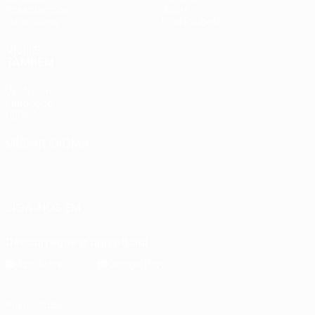
Passatempos
Sobre
Estatísticas
Loja (clubes)
VISITE
TAMBÉM
UEFA.com
Fundação
UEFA
MUDAR IDIOMA
Português
English
Français
Deutsch
Русский
Español
Italiano
Português
SIGA-NOS EM
Descarregue a app oficial
Privacidade