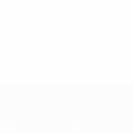
Anos 2010
2013/14
J
V
E
D
3ª pré-eliminatória
4
1
0
3
Anos 2000
2006/07
J
V
E
D
Primeira eliminatória
2
0
0
2
2005/06
J
V
E
D
Primeira eliminatória
2
0
1
1
2002/03
J
V
E
D
Primeira eliminatória
2
0
1
1
UEFA Europa League
Jogos
Equipas
UEFA.tv
Notícias
Sorteios
História