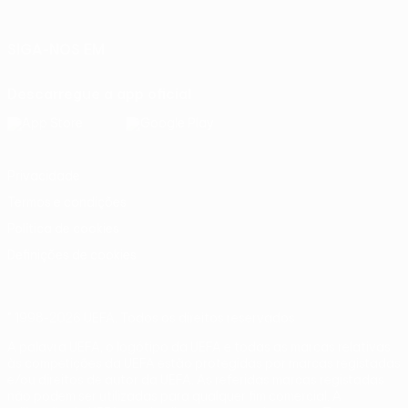
Italiano
Português
SIGA-NOS EM
Descarregue a app oficial
Privacidade
Termos e condições
Política de cookies
Definições de cookies
© 1998-2026 UEFA. Todos os direitos reservados
A palavra UEFA, o logótipo da UEFA e todas as marcas relativas
às competições da UEFA estão protegidas por marcas registadas
e/ou direitos de autor da UEFA. As referidas marcas registadas
não podem ser utilizadas para qualquer fim comercial. A