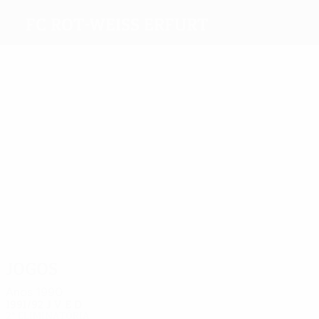
FC Rot-Weiss Erfurt
Melhores
marcadores
Heun
Disztl
1
Dünger
1
Schulz
1
Schmidt
Gottlöber
Mais
presenças
4
4
4
4
4
4
Heun
Disztl
Sänger
Schulz
Linke
Schmidt
Jogos
Anos 1990
1991/92
J
V
E
D
2ª eliminatória