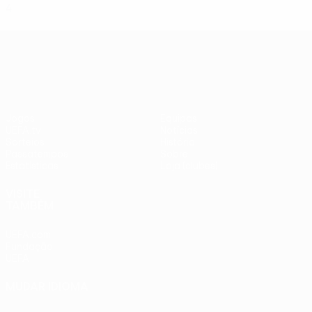
4
2
0
2
UEFA Europa League
Jogos
Equipas
UEFA.tv
Notícias
Sorteios
História
Passatempos
Sobre
Estatísticas
Loja (clubes)
VISITE
TAMBÉM
UEFA.com
Fundação
UEFA
MUDAR IDIOMA
Português
English
Français
Deutsch
Русский
Español