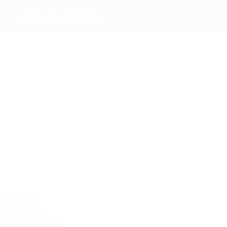
MFK Karviná
Melhores
marcadores
2
1
1
1
1
1
Dostál
Vlk
Houska
Chmela
Kovacik
Staricny
Mais
presenças
8
8
8
8
8
Dostál
Kadlec
Chmela
Kovacik
Zápalka
8
Grussman
Jogos
Anos 1980
1987/88
J
V
E
D