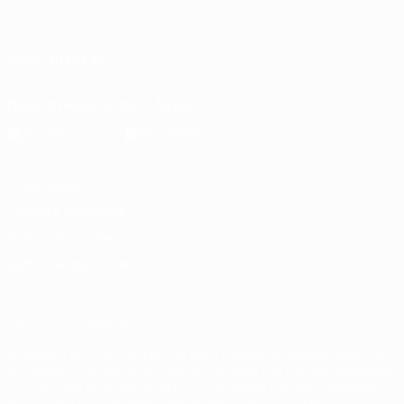
Português
English
Français
Deutsch
Русский
Español
Italiano
Português
SIGA-NOS EM
Descarregue a app oficial
Privacidade
Termos e condições
Política de cookies
Definições de cookies
© 1998-2026 UEFA. Todos os direitos reservados
A palavra UEFA, o logótipo da UEFA e todas as marcas relativas
às competições da UEFA estão protegidas por marcas registadas
e/ou direitos de autor da UEFA. As referidas marcas registadas