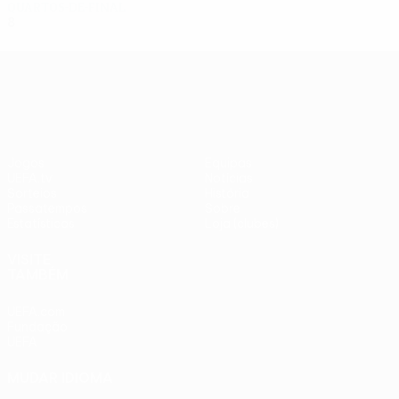
Quartos-de-final
8
2
4
2
UEFA Europa League
Jogos
Equipas
UEFA.tv
Notícias
Sorteios
História
Passatempos
Sobre
Estatísticas
Loja (clubes)
VISITE
TAMBÉM
UEFA.com
Fundação
UEFA
MUDAR IDIOMA