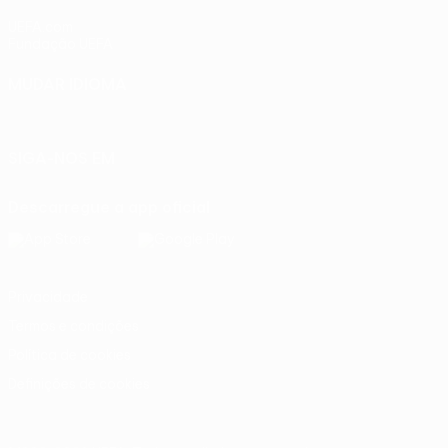
UEFA.com
Fundação UEFA
MUDAR IDIOMA
Português
English
Français
Deutsch
Русский
Español
Ital
SIGA-NOS EM
Descarregue a app oficial
Privacidade
Termos e condições
Política de cookies
Definições de cookies