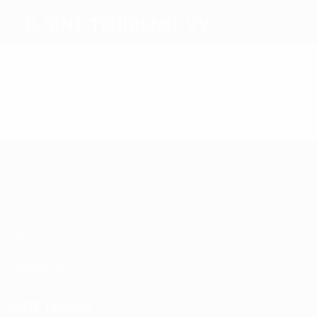
K. Sint-Truidense VV
Melhores marcadores
Mais presenças
UEFA Europa League
Jogos
UEFA.tv
Sorteios
Passatempos
Estatísticas
VISITE TAMBÉM