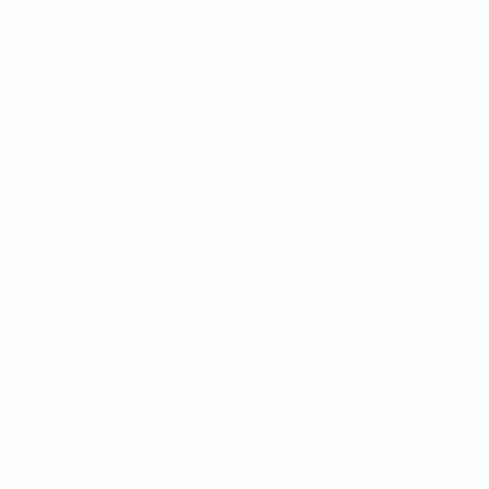
FK Tomori
Melhores
marcadores
1
1
Duro
Maloku
Ceca
Cala
Lako
Fani
Mais
presenças
2
2
2
2
2
2
Gsata
Veizi
Gega
Lako
Aliaj
Fani
Jogos
Anos 2000
2000/01
J
V
E
D
Qualificação
2
0
0
2