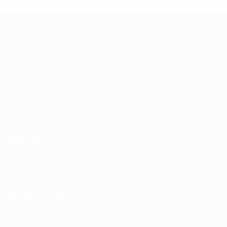
UEFA Europa League
Jogos
Equipas
UEFA.tv
Notícias
Sorteios
História
Passatempos
Sobre
Estatísticas
Loja (clubes)
VISITE
TAMBÉM
UEFA.com
Fundação
UEFA
MUDAR IDIOMA
Português
English
Français
Deutsch
Русский
Español
Italiano
Português